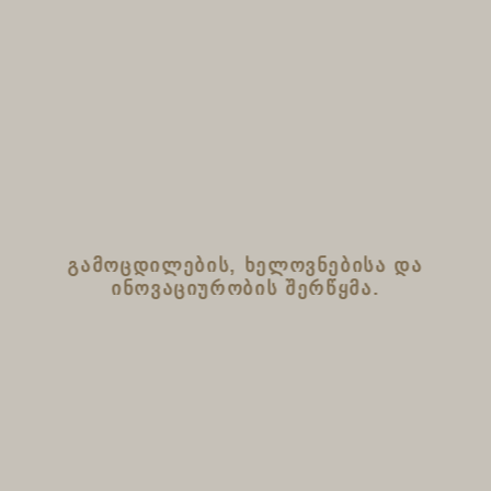
ᲒᲐᲛᲝᲪᲓᲘᲚᲔᲑᲘᲡ, ᲮᲔᲚᲝᲕᲜᲔᲑᲘᲡᲐ ᲓᲐ
ᲘᲜᲝᲕᲐᲪᲘᲣᲠᲝᲑᲘᲡ ᲨᲔᲠᲬᲧᲛᲐ.